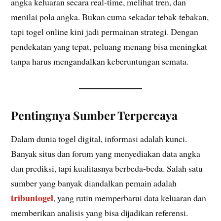
angka keluaran secara real-time, melihat tren, dan
menilai pola angka. Bukan cuma sekadar tebak-tebakan,
tapi togel online kini jadi permainan strategi. Dengan
pendekatan yang tepat, peluang menang bisa meningkat
tanpa harus mengandalkan keberuntungan semata.
Pentingnya Sumber Terpercaya
Dalam dunia togel digital, informasi adalah kunci.
Banyak situs dan forum yang menyediakan data angka
dan prediksi, tapi kualitasnya berbeda-beda. Salah satu
sumber yang banyak diandalkan pemain adalah
tribuntogel
, yang rutin memperbarui data keluaran dan
memberikan analisis yang bisa dijadikan referensi.