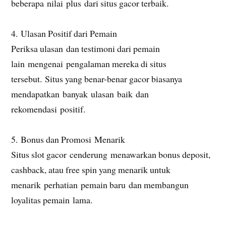
beberapa nilai plus dari situs gacor terbaik.
4. Ulasan Positif dari Pemain
Periksa ulasan dan testimoni dari pemain
lain mengenai pengalaman mereka di situs
tersebut. Situs yang benar-benar gacor biasanya
mendapatkan banyak ulasan baik dan
rekomendasi positif.
5. Bonus dan Promosi Menarik
Situs slot gacor cenderung menawarkan bonus deposit,
cashback, atau free spin yang menarik untuk
menarik perhatian pemain baru dan membangun
loyalitas pemain lama.