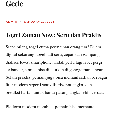
Gede
ADMIN
JANUARY 17, 2026
Togel Zaman Now: Seru dan Praktis
Siapa bilang togel cuma permainan orang tua? Di era
digital sekarang, togel jadi seru, cepat, dan gampang
diakses lewat smartphone. Tidak perlu lagi ribet pergi
ke bandar, semua bisa dilakukan di genggaman tangan.
Selain praktis, pemain juga bisa memanfaatkan berbagai
fitur modern seperti statistik, riwayat angka, dan
prediksi harian untuk bantu pasang angka lebih cerdas.
Platform modern membuat pemain bisa memantau