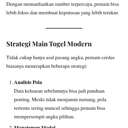
Dengan memanfaatkan sumber terpercaya, pemain bisa
lebih fokus dan membuat keputusan yang lebih terukur.
Strategi Main Togel Modern
Tidak cukup hanya asal pasang angka, pemain cerdas
biasanya menerapkan beberapa strategi:
Analisis Pola
Data keluaran sebelumnya bisa jadi panduan
penting. Meski tidak menjamin menang, pola
tertentu sering muncul sehingga pemain bisa
mempersempit angka pilihan.
Manajemen Modal