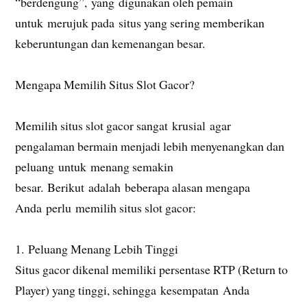
“berdengung”, yang digunakan oleh pemain
untuk merujuk pada situs yang sering memberikan
keberuntungan dan kemenangan besar.
Mengapa Memilih Situs Slot Gacor?
Memilih situs slot gacor sangat krusial agar
pengalaman bermain menjadi lebih menyenangkan dan
peluang untuk menang semakin
besar. Berikut adalah beberapa alasan mengapa
Anda perlu memilih situs slot gacor:
1. Peluang Menang Lebih Tinggi
Situs gacor dikenal memiliki persentase RTP (Return to
Player) yang tinggi, sehingga kesempatan Anda