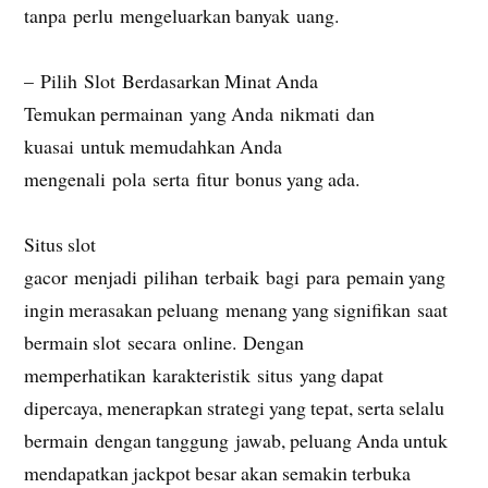
tanpa perlu mengeluarkan banyak uang.
– Pilih Slot Berdasarkan Minat Anda
Temukan permainan yang Anda nikmati dan
kuasai untuk memudahkan Anda
mengenali pola serta fitur bonus yang ada.
Situs slot
gacor menjadi pilihan terbaik bagi para pemain yang
ingin merasakan peluang menang yang signifikan saat
bermain slot secara online. Dengan
memperhatikan karakteristik situs yang dapat
dipercaya, menerapkan strategi yang tepat, serta selalu
bermain dengan tanggung jawab, peluang Anda untuk
mendapatkan jackpot besar akan semakin terbuka