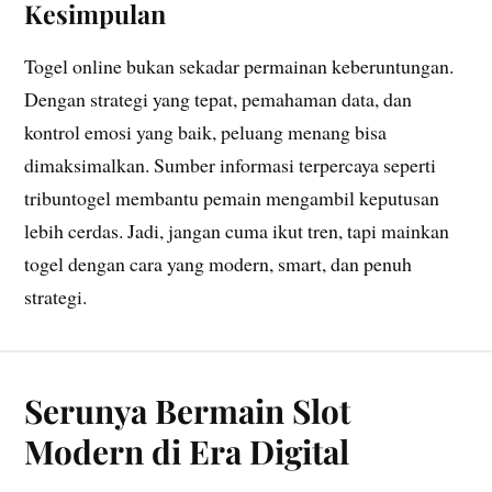
Kesimpulan
Togel online bukan sekadar permainan keberuntungan.
Dengan strategi yang tepat, pemahaman data, dan
kontrol emosi yang baik, peluang menang bisa
dimaksimalkan. Sumber informasi terpercaya seperti
tribuntogel membantu pemain mengambil keputusan
lebih cerdas. Jadi, jangan cuma ikut tren, tapi mainkan
togel dengan cara yang modern, smart, dan penuh
strategi.
Serunya Bermain Slot
Modern di Era Digital