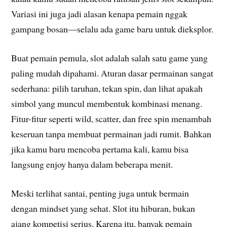
Variasi ini juga jadi alasan kenapa pemain nggak
gampang bosan—selalu ada game baru untuk dieksplor.
Buat pemain pemula, slot adalah salah satu game yang
paling mudah dipahami. Aturan dasar permainan sangat
sederhana: pilih taruhan, tekan spin, dan lihat apakah
simbol yang muncul membentuk kombinasi menang.
Fitur-fitur seperti wild, scatter, dan free spin menambah
keseruan tanpa membuat permainan jadi rumit. Bahkan
jika kamu baru mencoba pertama kali, kamu bisa
langsung enjoy hanya dalam beberapa menit.
Meski terlihat santai, penting juga untuk bermain
dengan mindset yang sehat. Slot itu hiburan, bukan
ajang kompetisi serius. Karena itu, banyak pemain