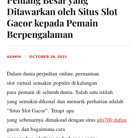
Ditawarkan oleh Situs Slot
Gacor kepada Pemain
Berpengalaman
ADMIN
OCTOBER 28, 2025
Dalam dunia perjudian online, permainan
slot virtual semakin populer di kalangan
para pemain di seluruh dunia. Salah satu istilah
yang semakin dikenal dan menarik perhatian adalah
“Situs Slot Gacor”. Tetapi apa
yang sebenarnya dimaksud dengan situs
ulti700 daftar
gacor, dan bagaimana cara