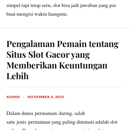
simpel tapi tetap seru, slot bisa jadi jawaban yang pas
buat mengisi waktu luangmu.
Pengalaman Pemain tentang
Situs Slot Gacor yang
Memberikan Keuntungan
Lebih
ADMIN
NOVEMBER 4, 2025
Dalam dunia permainan daring, salah
satu jenis permainan yang paling diminati adalah slot