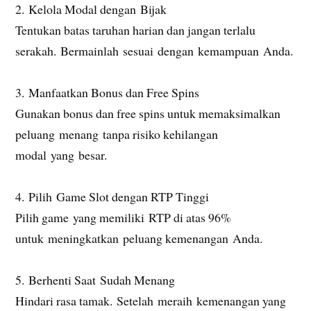
2. Kelola Modal dengan Bijak
Tentukan batas taruhan harian dan jangan terlalu
serakah. Bermainlah sesuai dengan kemampuan Anda.
3. Manfaatkan Bonus dan Free Spins
Gunakan bonus dan free spins untuk memaksimalkan
peluang menang tanpa risiko kehilangan
modal yang besar.
4. Pilih Game Slot dengan RTP Tinggi
Pilih game yang memiliki RTP di atas 96%
untuk meningkatkan peluang kemenangan Anda.
5. Berhenti Saat Sudah Menang
Hindari rasa tamak. Setelah meraih kemenangan yang