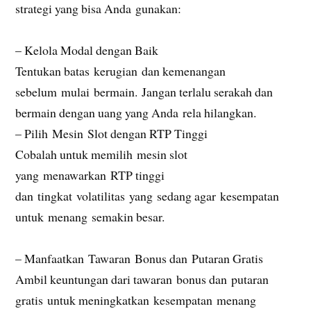
strategi yang bisa Anda gunakan:
– Kelola Modal dengan Baik
Tentukan batas kerugian dan kemenangan
sebelum mulai bermain. Jangan terlalu serakah dan
bermain dengan uang yang Anda rela hilangkan.
– Pilih Mesin Slot dengan RTP Tinggi
Cobalah untuk memilih mesin slot
yang menawarkan RTP tinggi
dan tingkat volatilitas yang sedang agar kesempatan
untuk menang semakin besar.
– Manfaatkan Tawaran Bonus dan Putaran Gratis
Ambil keuntungan dari tawaran bonus dan putaran
gratis untuk meningkatkan kesempatan menang