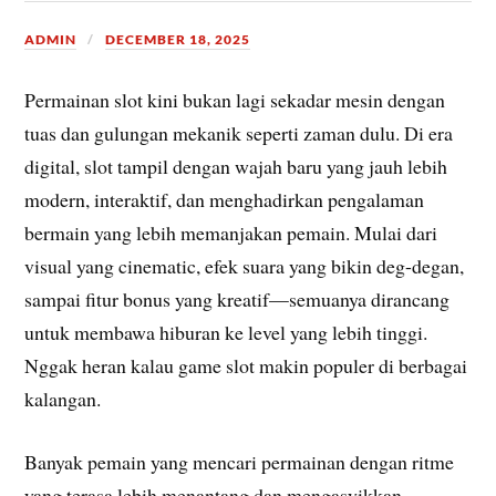
ADMIN
DECEMBER 18, 2025
Permainan slot kini bukan lagi sekadar mesin dengan
tuas dan gulungan mekanik seperti zaman dulu. Di era
digital, slot tampil dengan wajah baru yang jauh lebih
modern, interaktif, dan menghadirkan pengalaman
bermain yang lebih memanjakan pemain. Mulai dari
visual yang cinematic, efek suara yang bikin deg-degan,
sampai fitur bonus yang kreatif—semuanya dirancang
untuk membawa hiburan ke level yang lebih tinggi.
Nggak heran kalau game slot makin populer di berbagai
kalangan.
Banyak pemain yang mencari permainan dengan ritme
yang terasa lebih menantang dan mengasyikkan,