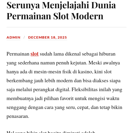
Serunya Menjelajahi Dunia
Permainan Slot Modern
ADMIN
DECEMBER 18, 2025
slot
Permainan
sudah lama dikenal sebagai hiburan
yang sederhana namun penuh kejutan. Meski awalnya
hanya ada di mesin-mesin fisik di kasino, kini slot
berkembang jauh lebih modern dan bisa diakses siapa
saja melalui perangkat digital. Fleksibilitas inilah yang
membuatnya jadi pilihan favorit untuk mengisi waktu
senggang dengan cara yang seru, cepat, dan tetap bikin
penasaran.
Hal yang bikin slot begitu diminati adalah