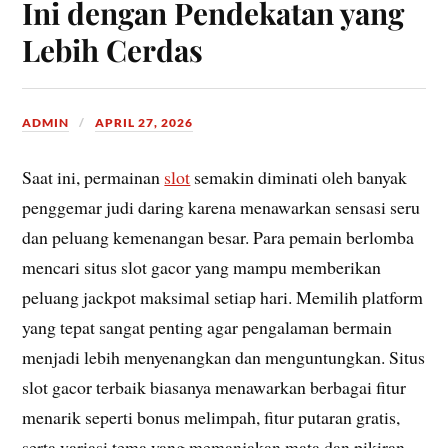
Ini dengan Pendekatan yang
Lebih Cerdas
ADMIN
APRIL 27, 2026
Saat ini, permainan
slot
semakin diminati oleh banyak
penggemar judi daring karena menawarkan sensasi seru
dan peluang kemenangan besar. Para pemain berlomba
mencari situs slot gacor yang mampu memberikan
peluang jackpot maksimal setiap hari. Memilih platform
yang tepat sangat penting agar pengalaman bermain
menjadi lebih menyenangkan dan menguntungkan. Situs
slot gacor terbaik biasanya menawarkan berbagai fitur
menarik seperti bonus melimpah, fitur putaran gratis,
serta variasi tema yang memanjakan mata dan pikiran.