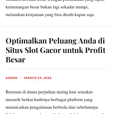
kemenangan besar bukan lagi sekadar mimpi,
melainkan kenyataan yang bisa diraih kapan saja.
Optimalkan Peluang Anda di
Situs Slot Gacor untuk Profit
Besar
ADMIN
MARCH 29, 2026
Bermain di dunia perjudian daring kini semakin
menarik berkat hadirnya berbagai platform yang
menawarkan pengalaman berbeda dari sebelumnya.