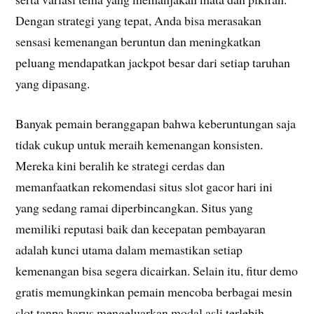
Dengan strategi yang tepat, Anda bisa merasakan
sensasi kemenangan beruntun dan meningkatkan
peluang mendapatkan jackpot besar dari setiap taruhan
yang dipasang.
Banyak pemain beranggapan bahwa keberuntungan saja
tidak cukup untuk meraih kemenangan konsisten.
Mereka kini beralih ke strategi cerdas dan
memanfaatkan rekomendasi situs slot gacor hari ini
yang sedang ramai diperbincangkan. Situs yang
memiliki reputasi baik dan kecepatan pembayaran
adalah kunci utama dalam memastikan setiap
kemenangan bisa segera dicairkan. Selain itu, fitur demo
gratis memungkinkan pemain mencoba berbagai mesin
slot tanpa harus mengeluarkan modal asli terlebih