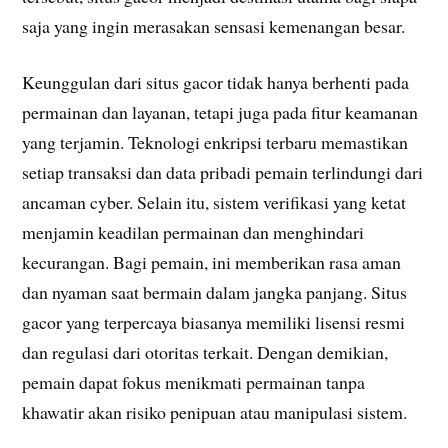
saja yang ingin merasakan sensasi kemenangan besar.
Keunggulan dari situs gacor tidak hanya berhenti pada
permainan dan layanan, tetapi juga pada fitur keamanan
yang terjamin. Teknologi enkripsi terbaru memastikan
setiap transaksi dan data pribadi pemain terlindungi dari
ancaman cyber. Selain itu, sistem verifikasi yang ketat
menjamin keadilan permainan dan menghindari
kecurangan. Bagi pemain, ini memberikan rasa aman
dan nyaman saat bermain dalam jangka panjang. Situs
gacor yang terpercaya biasanya memiliki lisensi resmi
dan regulasi dari otoritas terkait. Dengan demikian,
pemain dapat fokus menikmati permainan tanpa
khawatir akan risiko penipuan atau manipulasi sistem.