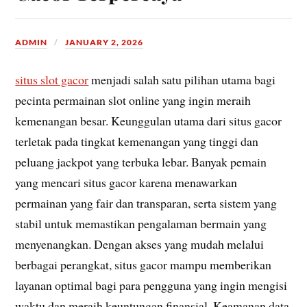
ADMIN
JANUARY 2, 2026
situs slot gacor
menjadi salah satu pilihan utama bagi
pecinta permainan slot online yang ingin meraih
kemenangan besar. Keunggulan utama dari situs gacor
terletak pada tingkat kemenangan yang tinggi dan
peluang jackpot yang terbuka lebar. Banyak pemain
yang mencari situs gacor karena menawarkan
permainan yang fair dan transparan, serta sistem yang
stabil untuk memastikan pengalaman bermain yang
menyenangkan. Dengan akses yang mudah melalui
berbagai perangkat, situs gacor mampu memberikan
layanan optimal bagi para pengguna yang ingin mengisi
waktu dan meraih keuntungan finansial. Keamanan data