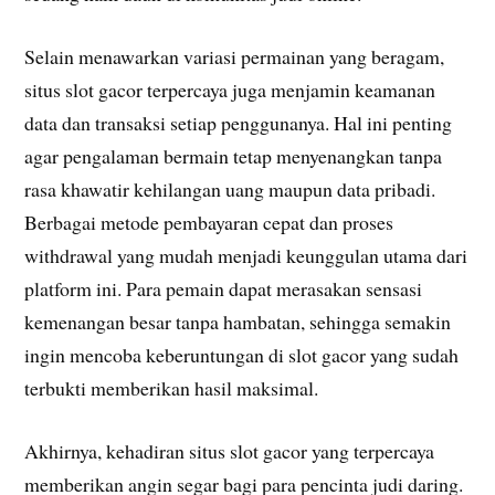
Selain menawarkan variasi permainan yang beragam,
situs slot gacor terpercaya juga menjamin keamanan
data dan transaksi setiap penggunanya. Hal ini penting
agar pengalaman bermain tetap menyenangkan tanpa
rasa khawatir kehilangan uang maupun data pribadi.
Berbagai metode pembayaran cepat dan proses
withdrawal yang mudah menjadi keunggulan utama dari
platform ini. Para pemain dapat merasakan sensasi
kemenangan besar tanpa hambatan, sehingga semakin
ingin mencoba keberuntungan di slot gacor yang sudah
terbukti memberikan hasil maksimal.
Akhirnya, kehadiran situs slot gacor yang terpercaya
memberikan angin segar bagi para pencinta judi daring.