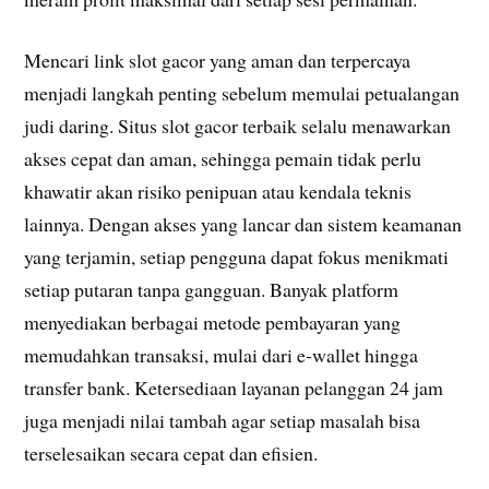
Mencari link slot gacor yang aman dan terpercaya
menjadi langkah penting sebelum memulai petualangan
judi daring. Situs slot gacor terbaik selalu menawarkan
akses cepat dan aman, sehingga pemain tidak perlu
khawatir akan risiko penipuan atau kendala teknis
lainnya. Dengan akses yang lancar dan sistem keamanan
yang terjamin, setiap pengguna dapat fokus menikmati
setiap putaran tanpa gangguan. Banyak platform
menyediakan berbagai metode pembayaran yang
memudahkan transaksi, mulai dari e-wallet hingga
transfer bank. Ketersediaan layanan pelanggan 24 jam
juga menjadi nilai tambah agar setiap masalah bisa
terselesaikan secara cepat dan efisien.