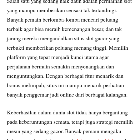
Salah satu yang sedang naik daun adalah permainan slot
yang mampu memberikan sensasi tak tertandingi.
Banyak pemain berlomba-lomba mencari peluang
terbaik agar bisa meraih kemenangan besar, dan tak
jarang mereka mengandalkan situs slot gacor yang
terbukti memberikan peluang menang tinggi. Memilih
platform yang tepat menjadi kunci utama agar
perjalanan bermain semakin menyenangkan dan
menguntungkan. Dengan berbagai fitur menarik dan
bonus melimpah, situs ini mampu menarik perhatian
banyak penggemar judi online dari berbagai kalangan.
Keberhasilan dalam dunia slot tidak hanya bergantung
pada keberuntungan semata, tetapi juga strategi memilih
mesin yang sedang gacor. Banyak pemain mengaku