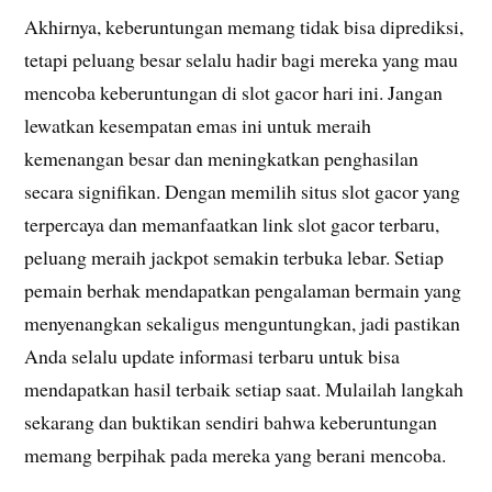
Akhirnya, keberuntungan memang tidak bisa diprediksi,
tetapi peluang besar selalu hadir bagi mereka yang mau
mencoba keberuntungan di slot gacor hari ini. Jangan
lewatkan kesempatan emas ini untuk meraih
kemenangan besar dan meningkatkan penghasilan
secara signifikan. Dengan memilih situs slot gacor yang
terpercaya dan memanfaatkan link slot gacor terbaru,
peluang meraih jackpot semakin terbuka lebar. Setiap
pemain berhak mendapatkan pengalaman bermain yang
menyenangkan sekaligus menguntungkan, jadi pastikan
Anda selalu update informasi terbaru untuk bisa
mendapatkan hasil terbaik setiap saat. Mulailah langkah
sekarang dan buktikan sendiri bahwa keberuntungan
memang berpihak pada mereka yang berani mencoba.