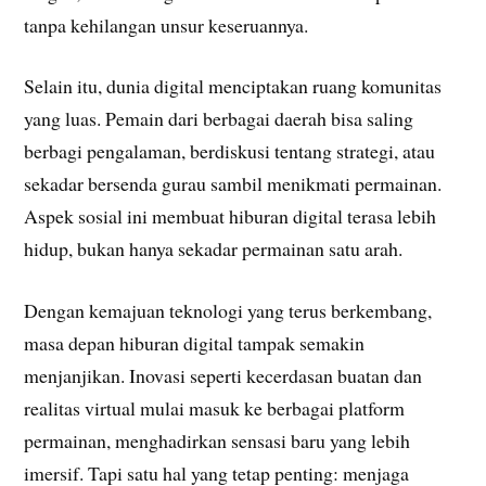
tanpa kehilangan unsur keseruannya.
Selain itu, dunia digital menciptakan ruang komunitas
yang luas. Pemain dari berbagai daerah bisa saling
berbagi pengalaman, berdiskusi tentang strategi, atau
sekadar bersenda gurau sambil menikmati permainan.
Aspek sosial ini membuat hiburan digital terasa lebih
hidup, bukan hanya sekadar permainan satu arah.
Dengan kemajuan teknologi yang terus berkembang,
masa depan hiburan digital tampak semakin
menjanjikan. Inovasi seperti kecerdasan buatan dan
realitas virtual mulai masuk ke berbagai platform
permainan, menghadirkan sensasi baru yang lebih
imersif. Tapi satu hal yang tetap penting: menjaga