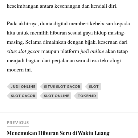
keseimbangan antara kesenangan dan kendali diri.
Pada akhirnya, dunia digital memberi kebebasan kepada
kita untuk memilih hiburan sesuai gaya hidup masing-
masing. Selama dimainkan dengan bijak, keseruan dari
situs slot gacor
maupun platform
judi online
akan tetap
menjadi bagian dari perjalanan seru di era teknologi
modern ini.
JUDI ONLINE
SITUS SLOT GACOR
SLOT
SLOT GACOR
SLOT ONLINE
TOKEN4D
PREVIOUS
Menemukan Hiburan Seru di Waktu Luang