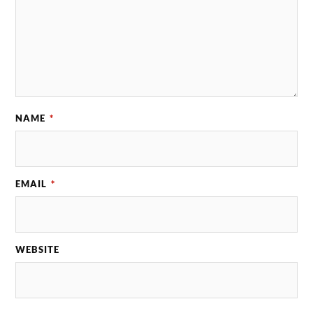
NAME
*
EMAIL
*
WEBSITE