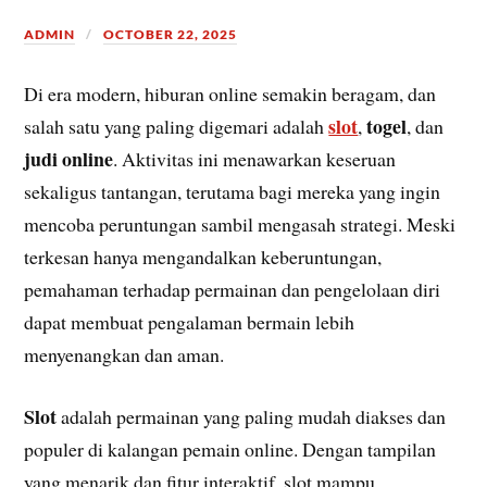
ADMIN
OCTOBER 22, 2025
Di era modern, hiburan online semakin beragam, dan
slot
togel
salah satu yang paling digemari adalah
,
, dan
judi online
. Aktivitas ini menawarkan keseruan
sekaligus tantangan, terutama bagi mereka yang ingin
mencoba peruntungan sambil mengasah strategi. Meski
terkesan hanya mengandalkan keberuntungan,
pemahaman terhadap permainan dan pengelolaan diri
dapat membuat pengalaman bermain lebih
menyenangkan dan aman.
Slot
adalah permainan yang paling mudah diakses dan
populer di kalangan pemain online. Dengan tampilan
yang menarik dan fitur interaktif, slot mampu