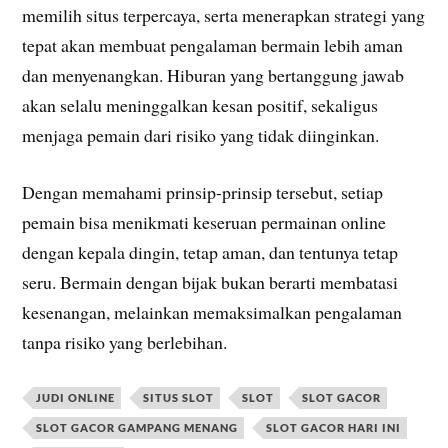
memilih situs terpercaya, serta menerapkan strategi yang
tepat akan membuat pengalaman bermain lebih aman
dan menyenangkan. Hiburan yang bertanggung jawab
akan selalu meninggalkan kesan positif, sekaligus
menjaga pemain dari risiko yang tidak diinginkan.
Dengan memahami prinsip-prinsip tersebut, setiap
pemain bisa menikmati keseruan permainan online
dengan kepala dingin, tetap aman, dan tentunya tetap
seru. Bermain dengan bijak bukan berarti membatasi
kesenangan, melainkan memaksimalkan pengalaman
tanpa risiko yang berlebihan.
JUDI ONLINE
SITUS SLOT
SLOT
SLOT GACOR
SLOT GACOR GAMPANG MENANG
SLOT GACOR HARI INI