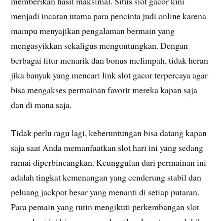
memberikan hasil maksimal. Situs slot gacor kini
menjadi incaran utama para pencinta judi online karena
mampu menyajikan pengalaman bermain yang
mengasyikkan sekaligus menguntungkan. Dengan
berbagai fitur menarik dan bonus melimpah, tidak heran
jika banyak yang mencari link slot gacor terpercaya agar
bisa mengakses permainan favorit mereka kapan saja
dan di mana saja.
Tidak perlu ragu lagi, keberuntungan bisa datang kapan
saja saat Anda memanfaatkan slot hari ini yang sedang
ramai diperbincangkan. Keunggulan dari permainan ini
adalah tingkat kemenangan yang cenderung stabil dan
peluang jackpot besar yang menanti di setiap putaran.
Para pemain yang rutin mengikuti perkembangan slot