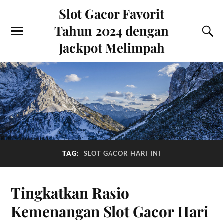
Slot Gacor Favorit
Tahun 2024 dengan
Jackpot Melimpah
TAG:
SLOT GACOR HARI INI
Tingkatkan Rasio
Kemenangan Slot Gacor Hari