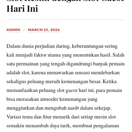
Hari Ini
ADMIN
MARCH 25, 2026
Dalam dunia perjudian daring, keberuntungan sering
kali menjadi faktor utama yang menentukan hasil. Salah
satu permainan yang tengah digandrungi banyak pemain
adalah slot, karena menawarkan sensasi mendebarkan
sekaligus peluang meraih kemenangan besar. Ketika
memanfaatkan peluang slot gacor hari ini, para pemain
bisa merasakan atmosfer kemenangan yang
menggiurkan dan mengubah nasib dalam sekejap.
Variasi tema dan fitur menarik dari setiap mesin slot
semakin menambah daya tarik, membuat pengalaman