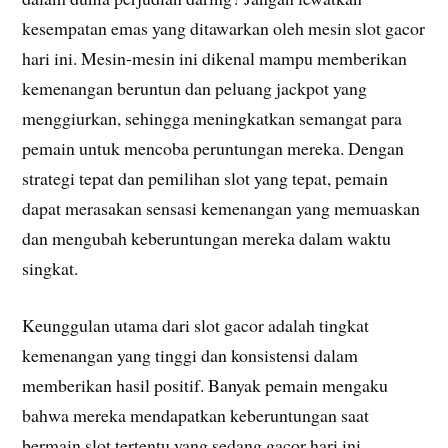
kesempatan emas yang ditawarkan oleh mesin slot gacor
hari ini. Mesin-mesin ini dikenal mampu memberikan
kemenangan beruntun dan peluang jackpot yang
menggiurkan, sehingga meningkatkan semangat para
pemain untuk mencoba peruntungan mereka. Dengan
strategi tepat dan pemilihan slot yang tepat, pemain
dapat merasakan sensasi kemenangan yang memuaskan
dan mengubah keberuntungan mereka dalam waktu
singkat.
Keunggulan utama dari slot gacor adalah tingkat
kemenangan yang tinggi dan konsistensi dalam
memberikan hasil positif. Banyak pemain mengaku
bahwa mereka mendapatkan keberuntungan saat
bermain slot tertentu yang sedang gacor hari ini.