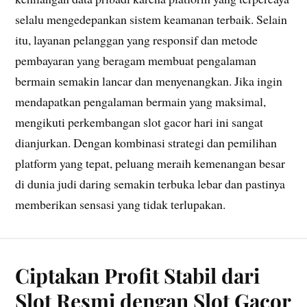
selalu mengedepankan sistem keamanan terbaik. Selain
itu, layanan pelanggan yang responsif dan metode
pembayaran yang beragam membuat pengalaman
bermain semakin lancar dan menyenangkan. Jika ingin
mendapatkan pengalaman bermain yang maksimal,
mengikuti perkembangan slot gacor hari ini sangat
dianjurkan. Dengan kombinasi strategi dan pemilihan
platform yang tepat, peluang meraih kemenangan besar
di dunia judi daring semakin terbuka lebar dan pastinya
memberikan sensasi yang tidak terlupakan.
Ciptakan Profit Stabil dari
Slot Resmi dengan Slot Gacor