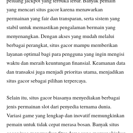
peluang jackpot yang terbuka lebar. Banyak pemain
yang mencari situs gacor karena menawarkan
permainan yang fair dan transparan, serta sistem yang
stabil untuk memastikan pengalaman bermain yang
menyenangkan. Dengan akses yang mudah melalui
berbagai perangkat, situs gacor mampu memberikan
layanan optimal bagi para pengguna yang ingin mengisi
waktu dan meraih keuntungan finansial. Keamanan data
dan transaksi juga menjadi prioritas utama, menjadikan
situs gacor sebagai pilihan terpercaya.
Selain itu, situs gacor biasanya menyediakan berbagai
jenis permainan slot dari penyedia ternama dunia.
Variasi game yang lengkap dan inovatif memungkinkan
pemain untuk tidak cepat merasa bosan. Banyak situs
gacor juga menawarkan fitur demo yang memungkinkan