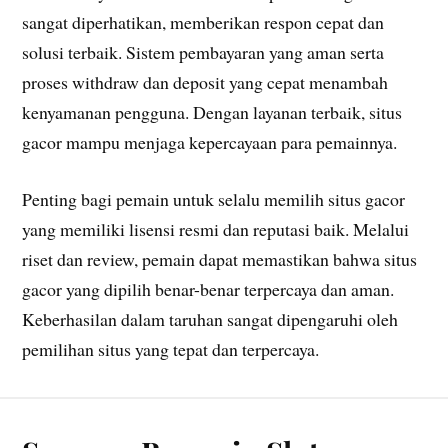
sangat diperhatikan, memberikan respon cepat dan
solusi terbaik. Sistem pembayaran yang aman serta
proses withdraw dan deposit yang cepat menambah
kenyamanan pengguna. Dengan layanan terbaik, situs
gacor mampu menjaga kepercayaan para pemainnya.
Penting bagi pemain untuk selalu memilih situs gacor
yang memiliki lisensi resmi dan reputasi baik. Melalui
riset dan review, pemain dapat memastikan bahwa situs
gacor yang dipilih benar-benar terpercaya dan aman.
Keberhasilan dalam taruhan sangat dipengaruhi oleh
pemilihan situs yang tepat dan terpercaya.