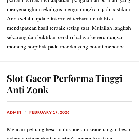
menyenangkan sekaligus menguntungkan, jadi pastikan
Anda selalu update informasi terbaru untuk bisa
mendapatkan hasil terbaik setiap saat. Mulailah langkah
sekarang dan buktikan sendiri bahwa keberuntungan
memang berpihak pada mereka yang berani mencoba.
Slot Gacor Performa Tinggi
Anti Zonk
ADMIN
FEBRUARY 19, 2026
Mencari peluang besar untuk meraih kemenangan besar
dalam dunia perjudian daring? Jangan lewatkan