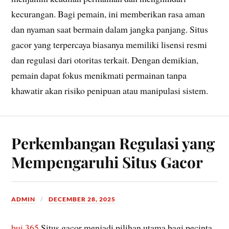
kecurangan. Bagi pemain, ini memberikan rasa aman
dan nyaman saat bermain dalam jangka panjang. Situs
gacor yang terpercaya biasanya memiliki lisensi resmi
dan regulasi dari otoritas terkait. Dengan demikian,
pemain dapat fokus menikmati permainan tanpa
khawatir akan risiko penipuan atau manipulasi sistem.
Perkembangan Regulasi yang
Mempengaruhi Situs Gacor
ADMIN
DECEMBER 28, 2025
bui 365
Situs gacor menjadi pilihan utama bagi pecinta