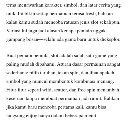
tema menawarkan karakter, simbol, dan latar cerita yang
unik. Ini bikin setiap permainan terasa fresh, bahkan
kalau kamu sudah mencoba ratusan jenis slot sekalipun.
Variasi ini juga jadi alasan kenapa pemain nggak
gampang bosan—selalu ada game baru untuk dieksplor.
Buat pemain pemula, slot adalah salah satu game yang
paling mudah dipahami. Aturan dasar permainan sangat
sederhana: pilih taruhan, tekan spin, dan lihat apakah
simbol yang muncul membentuk kombinasi menang.
Fitur-fitur seperti wild, scatter, dan free spin menambah
keseruan tanpa membuat permainan jadi rumit. Bahkan
jika kamu baru mencoba pertama kali, kamu bisa
langsung enjoy hanya dalam beberapa menit.