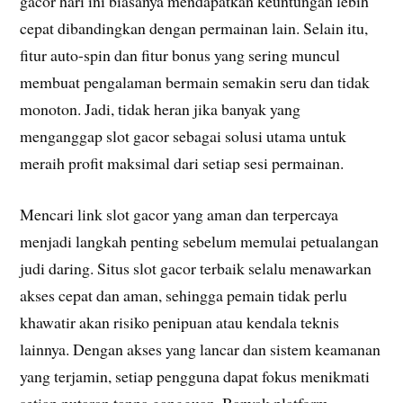
gacor hari ini biasanya mendapatkan keuntungan lebih
cepat dibandingkan dengan permainan lain. Selain itu,
fitur auto-spin dan fitur bonus yang sering muncul
membuat pengalaman bermain semakin seru dan tidak
monoton. Jadi, tidak heran jika banyak yang
menganggap slot gacor sebagai solusi utama untuk
meraih profit maksimal dari setiap sesi permainan.
Mencari link slot gacor yang aman dan terpercaya
menjadi langkah penting sebelum memulai petualangan
judi daring. Situs slot gacor terbaik selalu menawarkan
akses cepat dan aman, sehingga pemain tidak perlu
khawatir akan risiko penipuan atau kendala teknis
lainnya. Dengan akses yang lancar dan sistem keamanan
yang terjamin, setiap pengguna dapat fokus menikmati