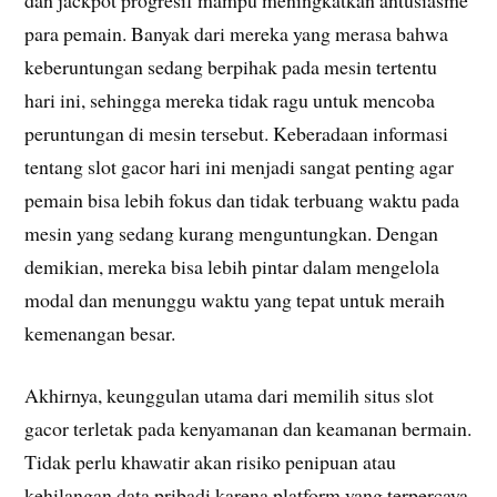
para pemain. Banyak dari mereka yang merasa bahwa
keberuntungan sedang berpihak pada mesin tertentu
hari ini, sehingga mereka tidak ragu untuk mencoba
peruntungan di mesin tersebut. Keberadaan informasi
tentang slot gacor hari ini menjadi sangat penting agar
pemain bisa lebih fokus dan tidak terbuang waktu pada
mesin yang sedang kurang menguntungkan. Dengan
demikian, mereka bisa lebih pintar dalam mengelola
modal dan menunggu waktu yang tepat untuk meraih
kemenangan besar.
Akhirnya, keunggulan utama dari memilih situs slot
gacor terletak pada kenyamanan dan keamanan bermain.
Tidak perlu khawatir akan risiko penipuan atau
kehilangan data pribadi karena platform yang terpercaya