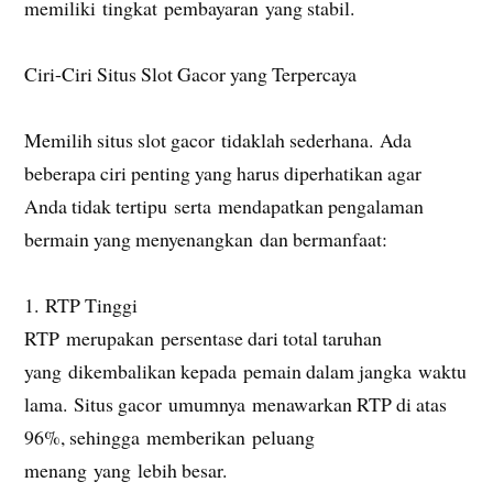
memiliki tingkat pembayaran yang stabil.
Ciri-Ciri Situs Slot Gacor yang Terpercaya
Memilih situs slot gacor tidaklah sederhana. Ada
beberapa ciri penting yang harus diperhatikan agar
Anda tidak tertipu serta mendapatkan pengalaman
bermain yang menyenangkan dan bermanfaat:
1. RTP Tinggi
RTP merupakan persentase dari total taruhan
yang dikembalikan kepada pemain dalam jangka waktu
lama. Situs gacor umumnya menawarkan RTP di atas
96%, sehingga memberikan peluang
menang yang lebih besar.