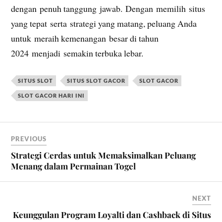
dengan penuh tanggung jawab. Dengan memilih situs
yang tepat serta strategi yang matang, peluang Anda
untuk meraih kemenangan besar di tahun
2024 menjadi semakin terbuka lebar.
SITUS SLOT
SITUS SLOT GACOR
SLOT GACOR
SLOT GACOR HARI INI
PREVIOUS
Strategi Cerdas untuk Memaksimalkan Peluang
Menang dalam Permainan Togel
NEXT
Keunggulan Program Loyalti dan Cashback di Situs