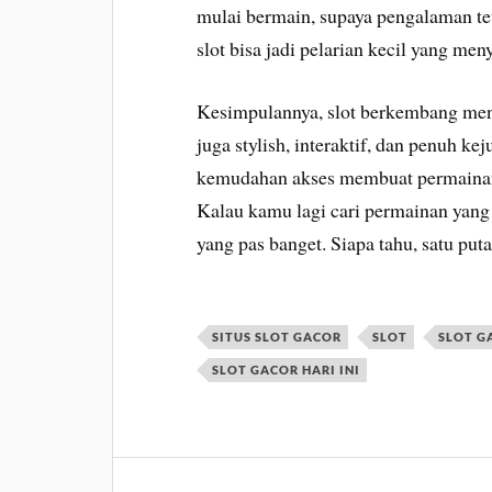
mulai bermain, supaya pengalaman tet
slot bisa jadi pelarian kecil yang men
Kesimpulannya, slot berkembang menja
juga stylish, interaktif, dan penuh keju
kemudahan akses membuat permainan i
Kalau kamu lagi cari permainan yang e
yang pas banget. Siapa tahu, satu puta
SITUS SLOT GACOR
SLOT
SLOT G
SLOT GACOR HARI INI