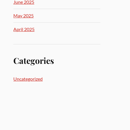
June 2025
May 2025
April 2025
Categories
Uncategorized