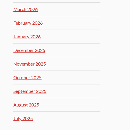
March 2026
February 2026
January 2026
December 2025
November 2025
October 2025
September 2025
August 2025
July 2025