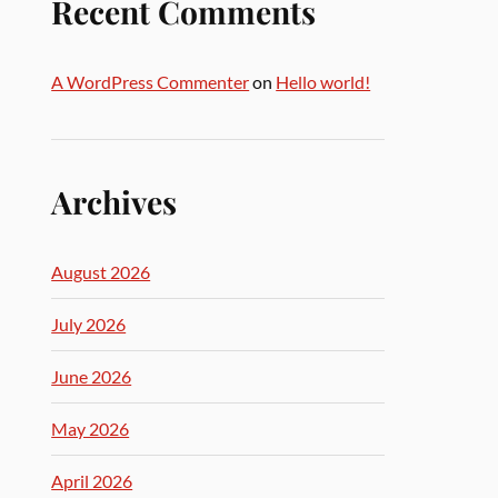
Recent Comments
A WordPress Commenter
on
Hello world!
Archives
August 2026
July 2026
June 2026
May 2026
April 2026