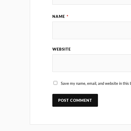
NAME
*
WEBSITE
Save my name, email, and website in this 