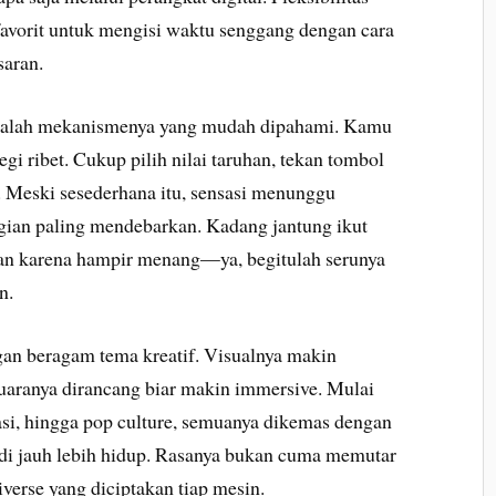
favorit untuk mengisi waktu senggang dengan cara
saran.
i adalah mekanismenya yang mudah dipahami. Kamu
egi ribet. Cukup pilih nilai taruhan, tekan tombol
. Meski sesederhana itu, sensasi menunggu
agian paling mendebarkan. Kadang jantung ikut
an karena hampir menang—ya, begitulah serunya
n.
gan beragam tema kreatif. Visualnya makin
suaranya dirancang biar makin immersive. Mulai
tasi, hingga pop culture, semuanya dikemas dengan
adi jauh lebih hidup. Rasanya bukan cuma memutar
verse yang diciptakan tiap mesin.