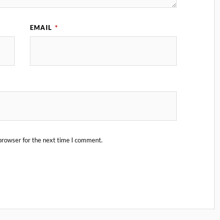
EMAIL
*
browser for the next time I comment.