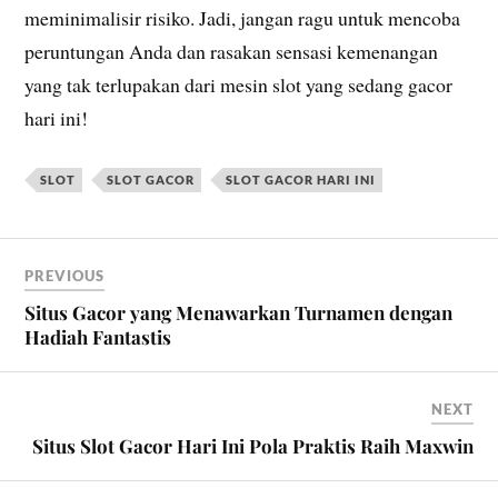
meminimalisir risiko. Jadi, jangan ragu untuk mencoba
peruntungan Anda dan rasakan sensasi kemenangan
yang tak terlupakan dari mesin slot yang sedang gacor
hari ini!
SLOT
SLOT GACOR
SLOT GACOR HARI INI
PREVIOUS
Situs Gacor yang Menawarkan Turnamen dengan
Hadiah Fantastis
NEXT
Situs Slot Gacor Hari Ini Pola Praktis Raih Maxwin